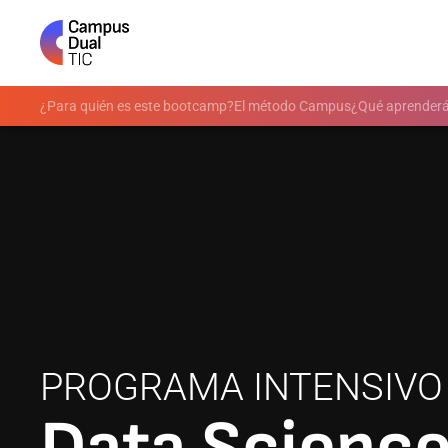
Data Analytics & Big Data
Campus virtual
¿Para quién es este bootcamp?
El método Campus
¿Qué aprender
Data Science & IA
Job Support
Hiperautomatización de procesos y age
Bolsa de empleo
IA aplicada a negocio
Instagram
LinkedIn
IA FullStack Developer
PROGRAMA INTENSIVO