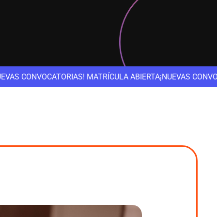
! MATRÍCULA ABIERTA
¡NUEVAS CONVOCATORIAS! MATRÍCUL