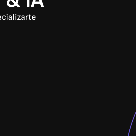
 & IA
cializarte