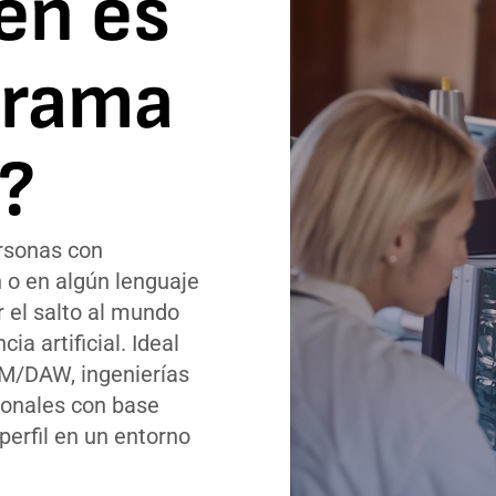
én es
grama
?
ersonas con
 o en algún lenguaje
 el salto al mundo
cia artificial. Ideal
AM/DAW, ingenierías
sionales con base
perfil en un entorno