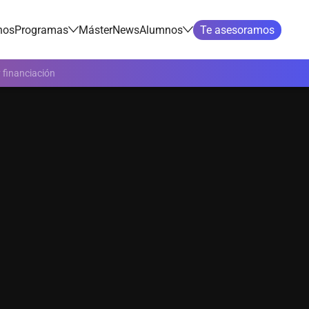
nos
Programas
Máster
News
Alumnos
Te asesoramos
 financiación