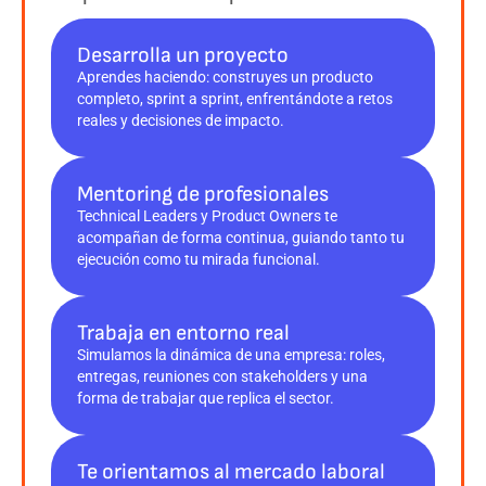
Desarrolla un proyecto
Aprendes haciendo: construyes un producto
completo, sprint a sprint, enfrentándote a retos
reales y decisiones de impacto.
Mentoring de profesionales
Technical Leaders y Product Owners te
acompañan de forma continua, guiando tanto tu
ejecución como tu mirada funcional.
Trabaja en entorno real
Simulamos la dinámica de una empresa: roles,
entregas, reuniones con stakeholders y una
forma de trabajar que replica el sector.
Te orientamos al mercado laboral